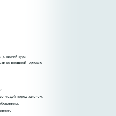
я), низкий
курс
ости во
внешней торговле
я.
тво людей перед законом.
ребованиям.
сивного