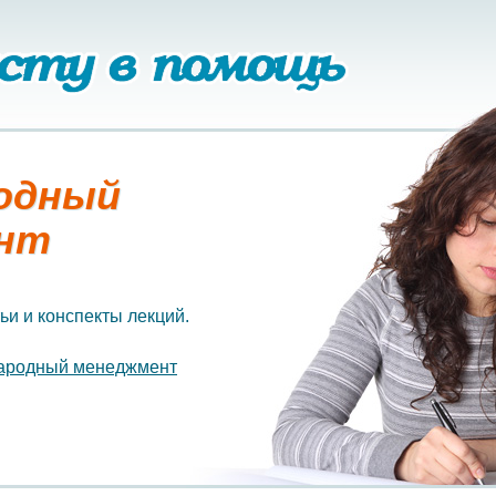
одный
нт
ьи и конспекты лекций.
ародный менеджмент