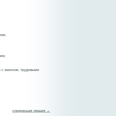
ики;
ием;
и с законом, трудовыми
следующая лекция →